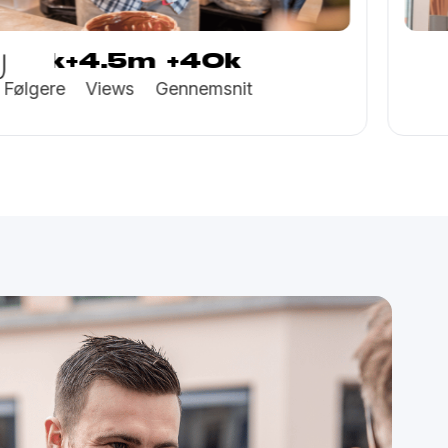
+43k
+25m
+
t
Følgere
Views
Genn