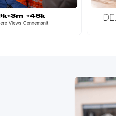
+12k
+4.5m
+40k
Følgere
Views
Gennemsni