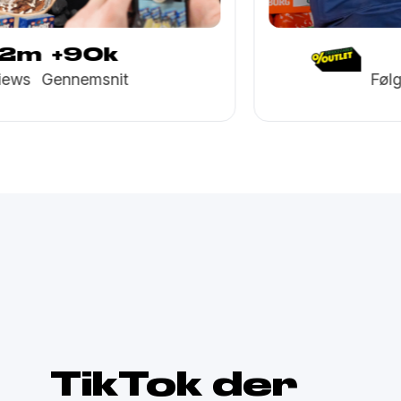
+19k
+3m
+48k
Følgere
Views
Gennemsnit
TikTok der