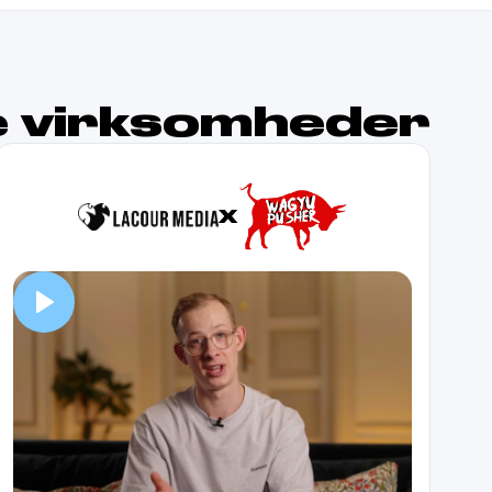
e virksomheder
X