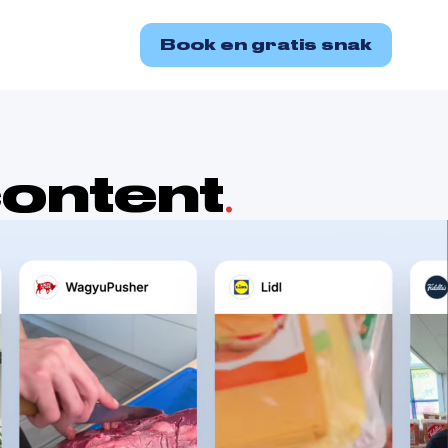
Book en gratis snak
content
.
r de seneste 5 år hjulpet mere end 50
et udpluk af vores content: