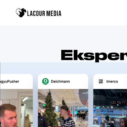
Eksper
LACOUR Media er ét af Danmarks størs
virksomheder med at blive 