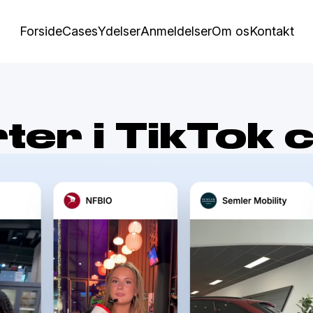
Forside
Cases
Ydelser
Anmeldelser
Om os
Kontakt
ter i TikTok 
te og ældste organiske TikTok-bureauer, og vi ha
mere synlige på sociale medier. Nedenstående er 