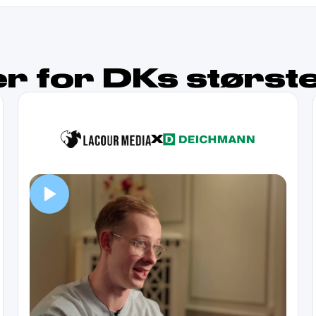
er for DKs størst
X